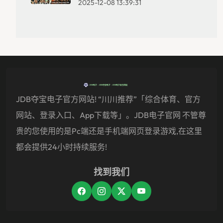
2025-12-08 13:39:31
JDB夺宝电子官方网站! “川川推荐”「综合体育、官方
网站、登录入口、app下载等」。JDB电子官网 不管尊
贵的您使用的是pc端还是手机端网页登录游戏,在这里
都会提供24小时持续服务!
找到我们