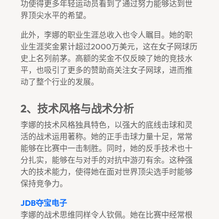
功使得更多年轻运动员看到了通过努力能够达到世
界顶尖水平的希望。
此外，李娜的职业生涯总收入也令人瞩目。她的职
业生涯奖金累计超过2000万美元，这在女子网球历
史上名列前茅。高额的奖金不仅反映了她的竞技水
平，也吸引了更多的赞助商关注女子网球，进而推
动了整个行业的发展。
2、技术风格与战术分析
李娜的技术风格独具特色，以强大的底线击球和灵
活的战术运用著称。她的正手击球力量十足，常常
能够在比赛中一击制胜。同时，她的反手技术也十
分扎实，能够在与对手的对抗中游刃有余。这种强
大的技术能力，使得她在面对世界顶尖选手时能够
保持竞争力。
JDB夺宝电子
李娜的战术思维同样令人钦佩。她在比赛中经常根