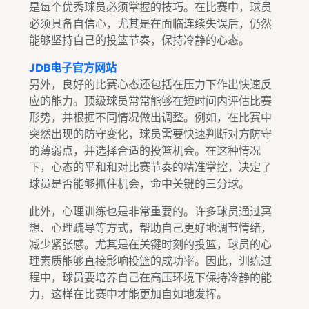
是每个优秀球员必须掌握的技巧。在比赛中，球员
必须具备自信心，尤其是在面临连续失误后，仍然
能够坚持自己的投篮节奏，保持冷静的心态。
JDB电子官方网站
另外，良好的比赛心态还包括在压力下作出快速反
应的能力。顶级球员常常能够在短时间内评估比赛
形势，并根据不同情况做出调整。例如，在比赛中
突然出现的防守变化，球员需要快速判断对方防守
的薄弱点，并选择合适的投篮机会。在这种情况
下，心态的平和和对比赛节奏的精准掌控，决定了
球员是否能够抓住机会，命中关键的三分球。
此外，心理训练也是非常重要的。许多球员通过冥
想、心理疏导等方式，帮助自己更好地调节情绪，
减少紧张感。尤其是在关键时刻的投篮，球员的心
理素质能够直接影响投篮的成功率。因此，训练过
程中，球员要培养自己在高压环境下保持冷静的能
力，这样在比赛中才能更加自如地发挥。