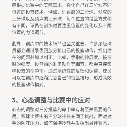
应根据比赛中的实际需求，强化自己在三分线不同
位置的投篮技术。例如，远距离的三分球、侧翼的
三分球以及顶点的三分球，每个位置的投篮方式稍
有不同，球员在训练时要注重位置的变化以及不同
位置的力道调节。
此外，训练中的技术细节也至关重要。许多顶级球
员都会通过录像回放分析自己的投篮动作，找出潜
在的问题并加以纠正。比如，手指的伸展度、投篮
时的弧度、投篮前的准备动作等细节，都会直接影
响投篮的命中率。通过系统性的反馈和调整，球员
可以在训练中逐渐完善自己的投篮技巧，形成高效
的投篮动作模式。
3、心态调整与比赛中的应对
心态的调整对三分投篮的命中率有着至关重要的作
用。篮球比赛中的三分球往往充满了挑战，面对对
手的防守压力，如何保持冷静并发挥出最佳状态，