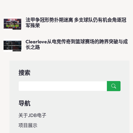
法甲争冠形势扑朔迷离 多支球队仍有机会角逐冠
军殊荣
Clearlove从电竞传奇到篮球赛场的跨界突破与成
长之路
搜索
导航
关于JDB电子
项目展示