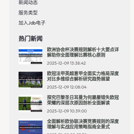
新闻动态
服务类型
加入jdb电子
热门新闻
欧洲协会杯决赛规则解析十大要点详
解助你全面理解比赛核心原则
2025-12-09 13:38:42
欧冠法甲英超意甲全面实力格局深度
对比多维综合解析研究趋势展望
2025-12-09 12:08:04
探究巴黎圣日耳曼为何屡屡错失欧冠
荣耀的深层次原因剖析全面解读
2025-12-09 10:39:00
全面解析欧协联决赛竞赛规则的深度
理解与实战应用策略指南全景式