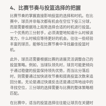
4、比赛节奏与投篮选择的把握
比赛节奏的掌握直接影响投篮的选择和时机。在比
赛中，球员并非每次都有机会在空位下投三分球，
而是需要根据场上局势选择合适的时机进行投篮。
一个优秀的三分射手，必须清楚地知道什么时候该
发力，什么时候应等待更好的机会。往往一些经验
丰富的球员，能够在比赛节奏中寻找最佳投篮时
机。
此外，球员还需要根据比赛的进展灵活调整自己的
投篮策略。例如，当球队领先时，球员可能更倾向
于通过稳健的投篮保持领先优势，而当比分落后
时，则需要通过加快进攻节奏和提高投篮次数来追
回分差。无论是通过快速反击还是通过阵地战中的
寻找空位，三分球的选择需要与比赛的整体策略相
匹配。
在比赛中，适当的投篮选择往往能让球员在关键时