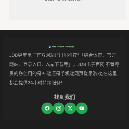
JDB夺宝电子官方网站! “川川推荐”「综合体育、官方
网站、登录入口、app下载等」。JDB电子官网 不管尊
贵的您使用的是pc端还是手机端网页登录游戏,在这里
都会提供24小时持续服务!
找到我们