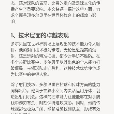
态，还对球队的表现、比赛的走向及足球文化的传
播产生了重要影响。本文将逐一探讨这些方面，力
求全面呈现多尔贝里在世界杯舞台上的辉煌与影
响。
1、技术层面的卓越表现
多尔贝里在世界杯赛场上展现出的技术能力令人瞩
目。他的射门技术极为精湛，无论是近距离的劲
射，还是远射的精准把握，都令对手防不胜防。在
多个关键比赛中，多尔贝里以其出色的个人能力打
破僵局，带领球队走向胜利。这种技术优势使他成
为比赛中的关键人物。
除了射门技巧，多尔贝里在控球和传球方面的能力
同样出色。他善于在狭小空间内灵活运用身体，创
造出射门机会。这样的控球能力让他能够在对手防
线中游刃有余，时刻保持进攻威胁。同时，他的传
球视野也极为广阔，能够准确找到队友，形成有效