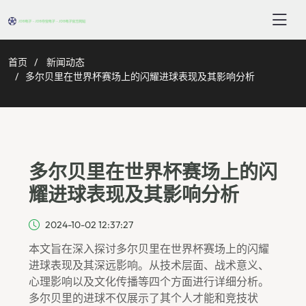
首页
新闻动态
多尔贝里在世界杯赛场上的闪耀进球表现及其影响分析
多尔贝里在世界杯赛场上的闪
耀进球表现及其影响分析
2024-10-02 12:37:27
本文旨在深入探讨多尔贝里在世界杯赛场上的闪耀
进球表现及其深远影响。从技术层面、战术意义、
心理影响以及文化传播等四个方面进行详细分析。
多尔贝里的进球不仅展示了其个人才能和竞技状