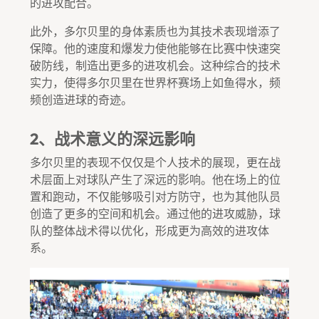
的进攻配合。
此外，多尔贝里的身体素质也为其技术表现增添了
保障。他的速度和爆发力使他能够在比赛中快速突
破防线，制造出更多的进攻机会。这种综合的技术
实力，使得多尔贝里在世界杯赛场上如鱼得水，频
频创造进球的奇迹。
2、战术意义的深远影响
多尔贝里的表现不仅仅是个人技术的展现，更在战
术层面上对球队产生了深远的影响。他在场上的位
置和跑动，不仅能够吸引对方防守，也为其他队员
创造了更多的空间和机会。通过他的进攻威胁，球
队的整体战术得以优化，形成更为高效的进攻体
系。