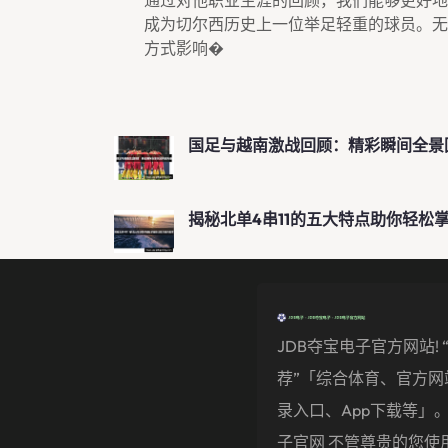
通过对他职业生涯的回顾，我们能够更好地
成为切尔西历史上一位举足轻重的球员。无
方式影响�
国足与越南激战回顾：精彩瞬间全景
揭秘北单4串11的五大特点助你轻松
JDB夺宝电子官方网站! 
荐”「综合体育、官方网
录入口、app下载等」。
子官网 不管尊贵的您使