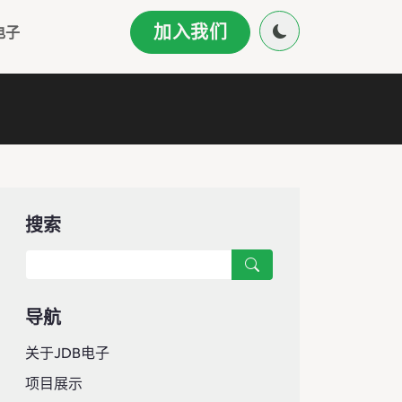
加入我们
电子
搜索
导航
关于JDB电子
项目展示