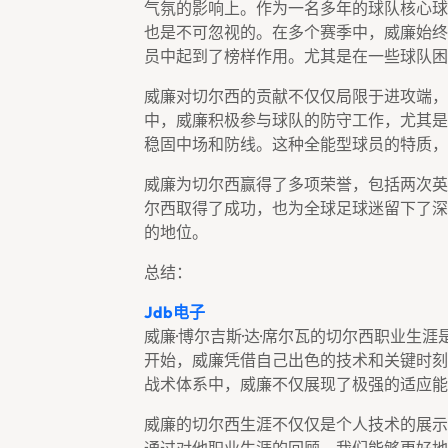
气氛的影响上。作为一名多年的球队核心球
也是不可忽视的。在多个赛季中，威廉始终
员中起到了榜样作用。尤其是在一些球队困
威廉对切尔西的贡献不仅仅局限于进攻端，
中，威廉积极参与球队的防守工作，尤其是
稳固中场和防线。这种全能型球员的特质，
威廉为切尔西赢得了多项荣誉，包括两次英
尔西取得了成功，也为全球足球迷留下了深
的地位。
总结：
Jdb电子
威廉·博尔吉斯·达·席尔瓦的切尔西职业生涯
开始，威廉凭借自己出色的技术和关键时刻
战术体系中，威廉不仅展现了极强的适应能
威廉的切尔西生涯不仅仅是个人技术的展示