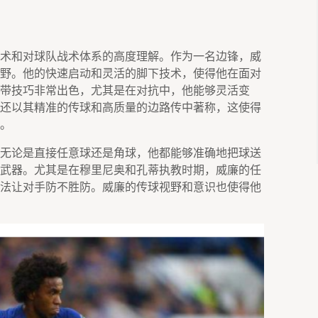
术和对球队战术体系的高度理解。作为一名边锋，威
野。他的快速启动和灵活的脚下技术，使得他在面对
带技巧非常出色，尤其是在对抗中，他能够灵活变
还以其精准的传球和高质量的边路传中著称，这使得
。
无论是直接任意球还是角球，他都能够准确地把球送
武器。尤其是在穆里尼奥和孔蒂执教时期，威廉的任
法让对手防不胜防。威廉的传球视野和意识也使得他