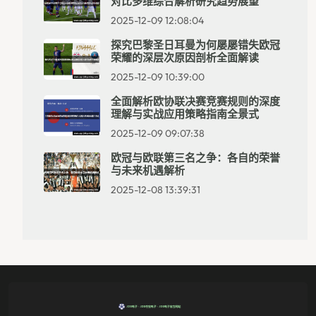
对比多维综合解析研究趋势展望
2025-12-09 12:08:04
探究巴黎圣日耳曼为何屡屡错失欧冠
荣耀的深层次原因剖析全面解读
2025-12-09 10:39:00
全面解析欧协联决赛竞赛规则的深度
理解与实战应用策略指南全景式
2025-12-09 09:07:38
欧冠与欧联第三名之争：各自的荣誉
与未来机遇解析
2025-12-08 13:39:31