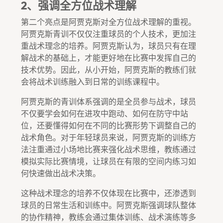
2、强调全方位战术理解
第二个亮点是阿贾克斯对全方位战术理解的重视。
阿贾克斯青训不仅仅注重球员的个人技术，更加注
重战术理念的培养。阿贾克斯认为，球员只有在理
解战术的基础上，才能更好地在比赛中发挥自己的
技术优势。因此，从小开始，阿贾克斯的教练们就
会将战术训练融入到日常的训练课程中。
阿贾克斯的青训体系强调的是全员参与战术，球员
不仅要学会如何在进攻中跑动、如何在防守中站
位，还要懂得如何在不同的比赛形势下调整自己的
战术角色。对于年轻球员来说，阿贾克斯的训练方
法注重通过小场地比赛来强化战术思维，教练通过
模拟实际比赛情境，让球员在有限的空间内练习如
何快速做出战术决策。
这种战术理念的培养不仅体现在比赛中，还渗透到
球员的日常生活和训练中。阿贾克斯强调球队整体
的协作精神，教练会通过集体训练、战术演练等多