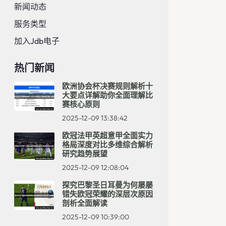
新闻动态
服务类型
加入jdb电子
热门新闻
欧洲协会杯决赛规则解析十
大要点详解助你全面理解比
赛核心原则
2025-12-09 13:38:42
欧冠法甲英超意甲全面实力
格局深度对比多维综合解析
研究趋势展望
2025-12-09 12:08:04
探究巴黎圣日耳曼为何屡屡
错失欧冠荣耀的深层次原因
剖析全面解读
2025-12-09 10:39:00