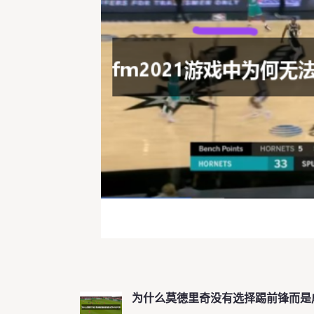
为什么莫德里奇没有选择踢前锋而是