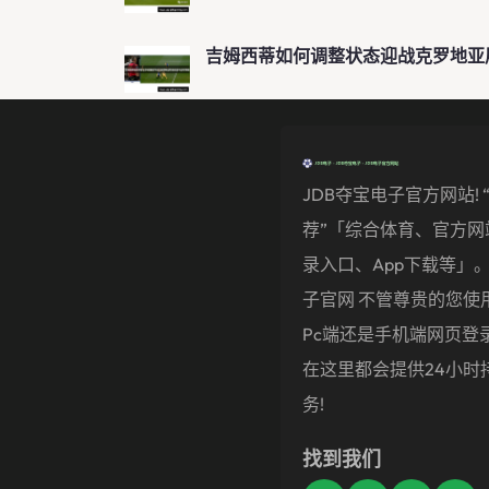
吉姆西蒂如何调整状态迎战克罗地亚
JDB夺宝电子官方网站! 
荐”「综合体育、官方网
录入口、app下载等」。
子官网 不管尊贵的您使
Pc端还是手机端网页登录
在这里都会提供24小时
务!
找到我们