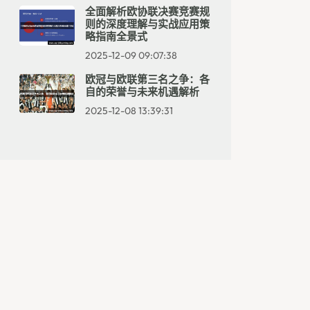
全面解析欧协联决赛竞赛规
则的深度理解与实战应用策
略指南全景式
2025-12-09 09:07:38
欧冠与欧联第三名之争：各
自的荣誉与未来机遇解析
2025-12-08 13:39:31