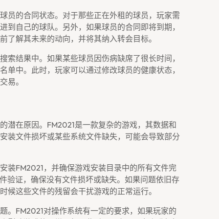
球员的合同状态。对于那些正在外租的球员，玩家需
进到自己的球队。另外，如果球员的合同即将到期，
前了解其未来的动向，并将其纳入转会目标。
搜索结果中。如果某些球员因伤病缺席了很长时间，
名单中。此时，玩家可以通过修改球员的健康状态，
交易。
潜在原因。FM2021是一款复杂的游戏，其数据和
安装文件损坏或某些系统文件缺失，可能会导致部分
装FM2021，并确保游戏安装目录中的所有文件完
的文件验证，确保没有文件损坏或缺失。如果问题依旧存
时候这些文件的残留会干扰游戏的正常运行。
。FM2021对操作系统有一定的要求，如果玩家的