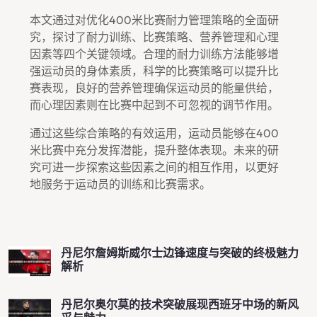
本文通过对优化400米比赛耐力管理策略的全面研
究，探讨了耐力训练、比赛策略、营养管理和心理
因素等四个关键领域。合理的耐力训练方法能够增
强运动员的身体素质，科学的比赛策略可以提升比
赛表现，良好的营养管理确保运动员的能量供给，
而心理因素则在比赛中起到不可忽视的调节作用。
通过这些综合策略的有效运用，运动员能够在400
米比赛中充分发挥潜能，提升整体表现。未来的研
究可进一步探索这些因素之间的相互作用，以更好
地服务于运动员的训练和比赛需求。
丹尼尔詹姆斯威尔士边锋速度与突破的终极魅力
解析
丹尼尔奥尔莫的技术突破展现西班牙中场的新风