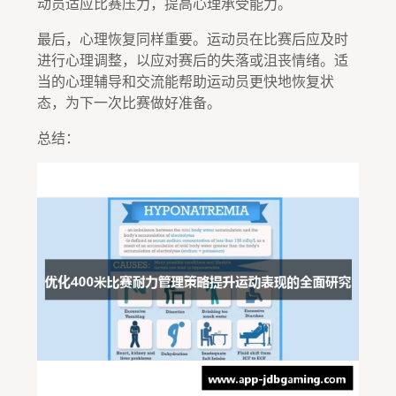
动员适应比赛压力，提高心理承受能力。
最后，心理恢复同样重要。运动员在比赛后应及时
进行心理调整，以应对赛后的失落或沮丧情绪。适
当的心理辅导和交流能帮助运动员更快地恢复状
态，为下一次比赛做好准备。
总结：