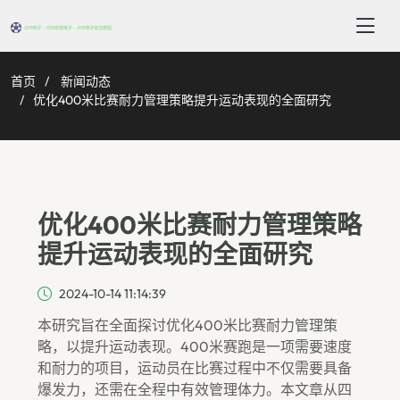
首页
新闻动态
优化400米比赛耐力管理策略提升运动表现的全面研究
优化400米比赛耐力管理策略
提升运动表现的全面研究
2024-10-14 11:14:39
本研究旨在全面探讨优化400米比赛耐力管理策
略，以提升运动表现。400米赛跑是一项需要速度
和耐力的项目，运动员在比赛过程中不仅需要具备
爆发力，还需在全程中有效管理体力。本文章从四