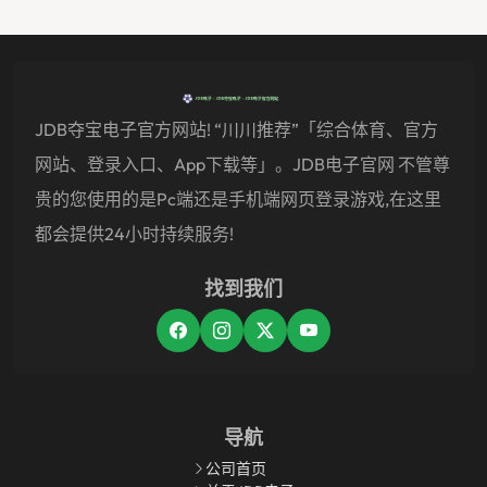
JDB夺宝电子官方网站! “川川推荐”「综合体育、官方
网站、登录入口、app下载等」。JDB电子官网 不管尊
贵的您使用的是pc端还是手机端网页登录游戏,在这里
都会提供24小时持续服务!
找到我们
导航
公司首页