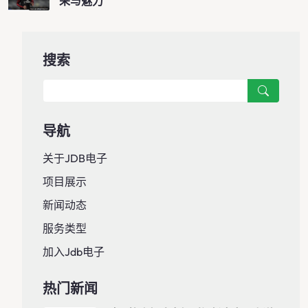
采与魅力
搜索
导航
关于JDB电子
项目展示
新闻动态
服务类型
加入jdb电子
热门新闻