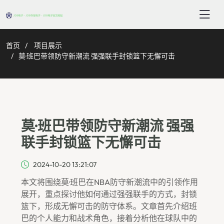
首页
项目展示
莫·班巴带领防守新潮流 强强联手封锁篮下无懈可击
莫·班巴带领防守新潮流 强强
联手封锁篮下无懈可击
2024-10-20 13:21:07
本文将围绕莫·班巴在NBA防守新潮流中的引领作用
展开，重点探讨他如何通过强强联手的方式，封锁
篮下，形成无懈可击的防守体系。文章首先介绍班
巴的个人能力和战术角色，接着分析他在球队中的