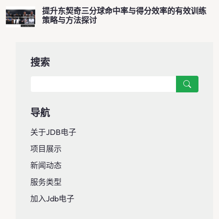
提升东契奇三分球命中率与得分效率的有效训练
策略与方法探讨
搜索
导航
关于JDB电子
项目展示
新闻动态
服务类型
加入jdb电子