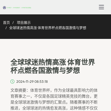
首页
项目展示
全球球迷热情高涨 体育世界杯点燃各国激情与梦想
全球球迷热情高涨 体育世界
杯点燃各国激情与梦想
2024-11-29 08:53:18
文章摘要：体育世界杯，作为全球最具影响力的体
育赛事之一，不仅是各国足球精英竞技的舞台，更
是全球球迷激情与梦想的汇聚点。随着赛事的不断
推进，全球球迷的热情愈发高涨，这种情感不仅仅