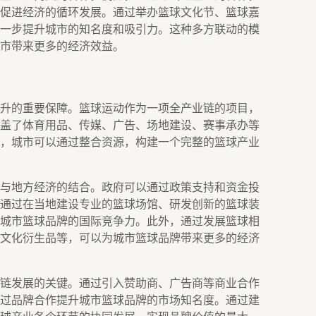
促进经济的循环发展。通过举办篮球文化节、篮球嘉
一步提升城市的知名度和吸引力。这种多方联动的模
市带来更多的经济效益。
升的重要保障。篮球运动作为一项全产业链的项目，
盖了体育用品、传媒、广告、场地建设、赛事承办等
，城市可以通过整合资源，构建一个完整的篮球产业
与地方经济的结合。政府可以通过政策支持和资金投
通过在当地建设专业的篮球场馆、研发创新的篮球装
城市篮球品牌的国际竞争力。此外，通过发展篮球相
文化衍生品等，可以为城市篮球品牌带来更多的经济
链发展的关键。通过引入赞助商、广告商等商业合作
过品牌合作提升城市篮球品牌的市场知名度。通过建