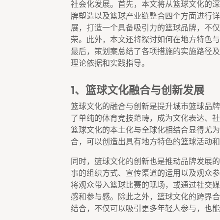
社会化发展。首先，本文将从篮球文化的深
牌塑造以及篮球产业链整合四个方面进行详
展，打造一个具备吸引力的篮球品牌，不仅
荣。此外，本文还将探讨如何在地方特色与
最后，策划案总结了各项措施的实施路径及
理论依据和实践指导。
1、篮球文化融合与创新发展
篮球文化的融合与创新是提升城市篮球品牌
了单纯的体育竞技范畴，成为文化表达、社
篮球文化的本土化与全球化相结合显得尤为
合，可以创造出具有地方特色的篮球活动和
同时，篮球文化的创新也是推动品牌发展的
事的组织方式、宣传渠道的运用以及观众参
将观众带入篮球比赛的现场，或通过社交媒
感和参与感。除此之外，篮球文化的跨界合
结合，不仅可以吸引更多年轻人参与，也能