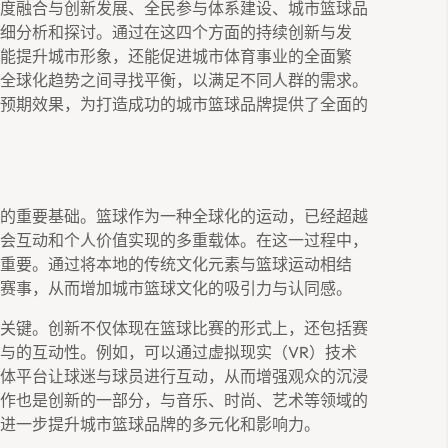
度融合与创新发展、全民参与体系建设、城市篮球品
细分析和探讨。通过在这四个方面的持续创新与发
能提升城市形象，还能促进城市体育事业的全面繁
全球化趋势之间寻找平衡，以满足不同人群的需求。
预期效果，为打造成功的城市篮球品牌提供了全面的
的重要基础。篮球作为一种全球化的运动，已经超越
会互动和个人价值实现的多重载体。在这一过程中，
重要。通过将本地的传统文化元素与篮球运动相结
赛事，从而增加城市篮球文化的吸引力与认同感。
关键。创新不仅体现在篮球比赛的形式上，还包括赛
与的互动性。例如，可以通过虚拟现实（VR）技术
体平台让球迷与球员进行互动，从而增强观众的沉浸
作也是创新的一部分，与音乐、时尚、艺术等领域的
进一步提升城市篮球品牌的多元化和影响力。