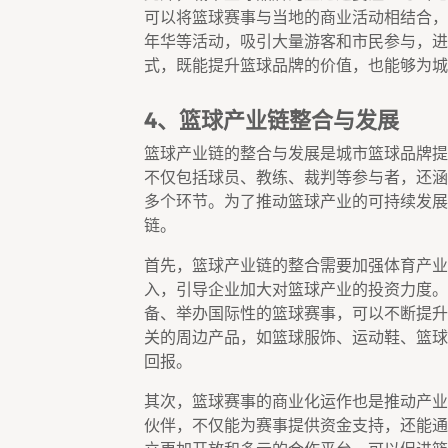
可以将篮球赛事与当地的商业活动相结合，
年华等活动，吸引大量游客和市民参与，进
式，既能提升篮球品牌的价值，也能够为城
4、篮球产业链整合与发展
篮球产业链的整合与发展是城市篮球品牌提
不仅包括球员、教练、裁判等参与者，还涵
多个环节。为了推动篮球产业的可持续发展
链。
首先，篮球产业链的整合需要加强体育产业
入，引导企业加大对篮球产业的投资力度。
备、举办国际性的篮球赛事，可以不断提升
关的周边产品，如篮球服饰、运动鞋、篮球
回报。
其次，篮球赛事的商业化运作也是推动产业
伙伴，不仅能为赛事提供资金支持，还能通