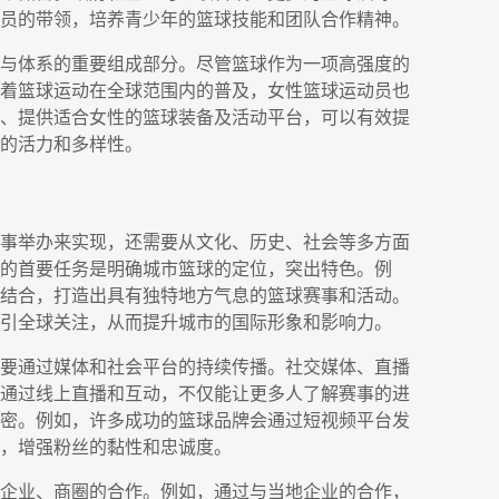
员的带领，培养青少年的篮球技能和团队合作精神。
与体系的重要组成部分。尽管篮球作为一项高强度的
着篮球运动在全球范围内的普及，女性篮球运动员也
、提供适合女性的篮球装备及活动平台，可以有效提
的活力和多样性。
事举办来实现，还需要从文化、历史、社会等多方面
的首要任务是明确城市篮球的定位，突出特色。例
结合，打造出具有独特地方气息的篮球赛事和活动。
引全球关注，从而提升城市的国际形象和影响力。
要通过媒体和社会平台的持续传播。社交媒体、直播
通过线上直播和互动，不仅能让更多人了解赛事的进
密。例如，许多成功的篮球品牌会通过短视频平台发
，增强粉丝的黏性和忠诚度。
企业、商圈的合作。例如，通过与当地企业的合作，