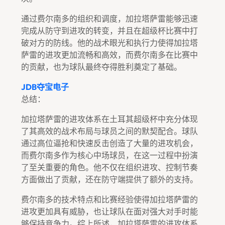
通过费尔南多的组织和调度，加拉塔萨雷能够迅速
完成从防守到进攻的转变，并且在超级杯比赛中打
破对方的防线。他的战术眼光和执行力使得加拉塔
萨雷的进攻更加流畅和高效，而费尔南多在比赛中
的贡献，也为球队最终夺得胜利奠定了基础。
JDB夺宝电子
总结：
加拉塔萨雷的进攻体系在土耳其超级杯中充分体现
了其高效的战术布局与球员之间的默契配合。球队
通过高位逼抢和快速反击创造了大量的进攻机会，
而费尔南多作为核心中场球员，在这一过程中扮演
了至关重要的角色。他不仅在组织进攻、控制节奏
方面做出了贡献，还在防守端提供了额外的支持。
费尔南多的技术特点和比赛经验使得加拉塔萨雷的
进攻更加具有威胁，也让球队在面对强大对手时能
够保持竞争力。综上所述，加拉塔萨雷的进攻体系