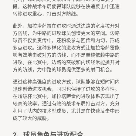
段。这种战术布局使得球队能够在快速反击中迅速
转移进攻重心，打击对方防线。
此外，加拉塔萨雷在进攻时通过边路的宽度拉开对
方防线，为中路的进攻球员创造更大的空间。边路
球员不仅负责传中，还积极参与回传和内切，形成
多点进攻。这种多样化的进攻方式让加拉塔萨雷能
够有效地击破对方的防线，而不是单纯依赖中路的
进攻。在比赛中，边路的突破和内切经常能撕开对
方的防线，为中路的球员提供更多的射门机会。
通过这种高强度的进攻方式，球队能够在短时间内
迅速创造进攻机会，同时也保持了进攻的多样性。
在超级杯比赛中，加拉塔萨雷的进攻体系表现出了
较高的效率，通过有效的战术布局打击对方，充分
利用了队内的技术型球员，尤其是在快速反击中形
成了较大的威胁。
2、球员角色与进攻配合