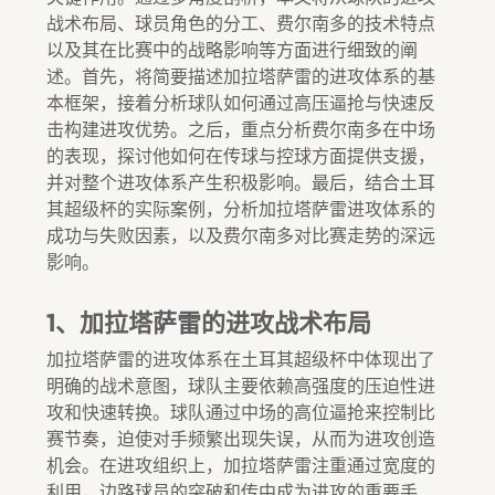
战术布局、球员角色的分工、费尔南多的技术特点
以及其在比赛中的战略影响等方面进行细致的阐
述。首先，将简要描述加拉塔萨雷的进攻体系的基
本框架，接着分析球队如何通过高压逼抢与快速反
击构建进攻优势。之后，重点分析费尔南多在中场
的表现，探讨他如何在传球与控球方面提供支援，
并对整个进攻体系产生积极影响。最后，结合土耳
其超级杯的实际案例，分析加拉塔萨雷进攻体系的
成功与失败因素，以及费尔南多对比赛走势的深远
影响。
1、加拉塔萨雷的进攻战术布局
加拉塔萨雷的进攻体系在土耳其超级杯中体现出了
明确的战术意图，球队主要依赖高强度的压迫性进
攻和快速转换。球队通过中场的高位逼抢来控制比
赛节奏，迫使对手频繁出现失误，从而为进攻创造
机会。在进攻组织上，加拉塔萨雷注重通过宽度的
利用，边路球员的突破和传中成为进攻的重要手