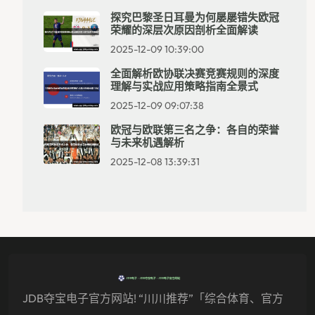
探究巴黎圣日耳曼为何屡屡错失欧冠
荣耀的深层次原因剖析全面解读
2025-12-09 10:39:00
全面解析欧协联决赛竞赛规则的深度
理解与实战应用策略指南全景式
2025-12-09 09:07:38
欧冠与欧联第三名之争：各自的荣誉
与未来机遇解析
2025-12-08 13:39:31
JDB夺宝电子官方网站! “川川推荐”「综合体育、官方