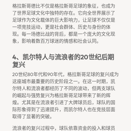
格拉斯哥德比不仅是格拉斯哥足球的象征，也成为
了世界足球文化中独特的存在。它向全世界展示了
足球作为文化载体的巨大影响力，让足球不仅仅是
一项竞技运动，更是社会群体、历史与身份的体
现。每一场德比战的背后，都是一个庞大的文化现
象，影响着数百万球迷的情感和社会认同。
4、凯尔特人与流浪者的20世纪后期
复兴
20世纪80年代和90年代，格拉斯哥足球的复兴成为
这座城市最重要的历史阶段之一。在这一时期，凯
尔特人和流浪者都经历了不同的波动，但两支球队
的崛起与强势复兴为格拉斯哥足球带来了新的辉
煌。尤其是在流浪者引进了大牌球员后，球队的国
际形象得到了迅速提升，而凯尔特人也在竞技层面
取得了显著的突破。
流浪者的复兴过程中，球队依靠资金的投入和球员