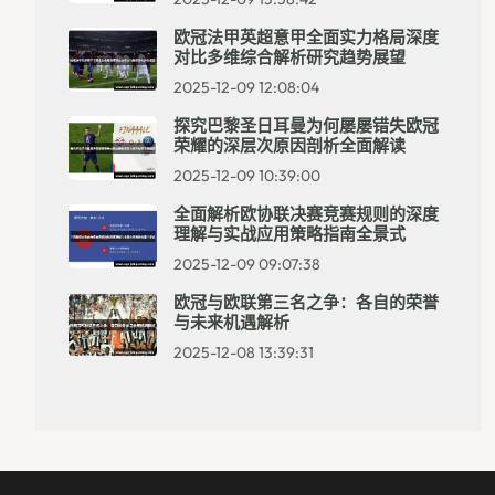
欧冠法甲英超意甲全面实力格局深度
对比多维综合解析研究趋势展望
2025-12-09 12:08:04
探究巴黎圣日耳曼为何屡屡错失欧冠
荣耀的深层次原因剖析全面解读
2025-12-09 10:39:00
全面解析欧协联决赛竞赛规则的深度
理解与实战应用策略指南全景式
2025-12-09 09:07:38
欧冠与欧联第三名之争：各自的荣誉
与未来机遇解析
2025-12-08 13:39:31