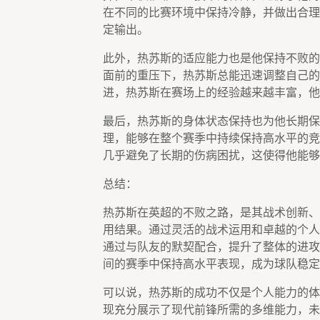
在不同的比赛环境中保持冷静，并做出合理
定输出。
此外，热苏斯的适应能力也是他保持不败的
面前的重压下，热苏斯总能迅速调整自己的
进，热苏斯在赛场上的经验越来越丰富，他
最后，热苏斯的身体状态保持也为他长期保
理，能够在整个赛季中持续保持高水平的竞
几乎避免了长期的伤病困扰，这使得他能够
总结：
热苏斯在英超的不败之路，是其战术创新、
用结果。通过灵活的战术运用和卓越的个人
通过与队友的默契配合，提升了整体的进攻
间的赛季中保持高水平表现，成为球队稳定
可以说，热苏斯的成功不仅是个人能力的体
现充分展示了现代前锋所需的多维能力，未