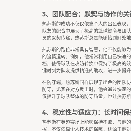
3、团队配合：默契与协作的关
热苏斯的成功不仅仅依靠个人的出色表现，
队友的配合中展现了极高的篮球智商与团队
员的默契传递，热苏斯总是能够恰到好处地
热苏斯的跑位非常具有智慧，他不仅能够为
的流畅运转。例如，他常常利用自己快速的
档，使得球队在攻防转换中保持了极高的效
键时刻为队友提供精准的助攻，进一步提升
在防守端，热苏斯同样展现了出色的团队协
防守，尤其在对方反击时，他会通过快速的
仅提升了球队整体的防守质量，也让热苏斯
4、稳定性与适应力：长时间保
热苏斯在英超赛场上能够保持不败，与他的
挥，不仅依靠个人技术的保障，还源于他对