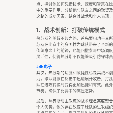
点，探讨他如何凭借技术、速度和智慧在比
中的重要作用，分析他与队友之间的默契及
之路的成功因素，结合其战术和个人表现，
1、战术创新：打破传统模式
热苏斯的英超不败之路，首先要归功于其所
苏斯在比赛中的多面性为球队带来了全新的
传统意义上的前锋，也能回撤参与中场调度
灵活性，使得热苏斯不仅能够吸引防守球员
Jdb电子
其次，热苏斯的速度和敏捷性也是其战术创
力，球队能够在反击中迅速展开攻击，打乱
队在进攻转换时变得更加迅捷和有效。此外
节奏，确保了比赛中的高压态势。
最后，热苏斯与主教练的战术理念高度契合
个人优势。他的存在改变了球队的进攻组织