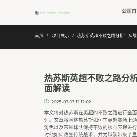
公司首
首页
项目展示
热苏斯英超不败之路分析：从战
热苏斯英超不败之路分
面解读
2025-07-03 12:12:02
本文将对热苏斯在英超的不败之路进行全面
讨。文章将围绕热苏斯如何在英超赛场上通
角色以及带领球队保持不败的核心表现进行
讨他如何改变传统战术，并为球队带来了显