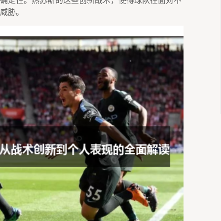
确定性。热苏斯的这些创新战术，使得球队在面对不
威胁。