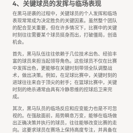
4、关键球员的发挥与临场表现
在黑马逆袭的过程中，关键球员的个人发挥和临场
表现常常成为决定胜负的关键因素。虽然整个团队
的配合至关重要，但在许多情况下，比赛中的关键
时刻往往需要某个球员挺身而出，打破僵局，创造
机会。
首先，黑马队伍往往依赖于几位技术出色、经验丰
富的球员来担当起领导角色。这些球员不仅在比赛
中发挥出色，更能够在关键时刻带领全队调整战
术，做出决策。例如，在足球比赛中，关键时刻的
进球往往来自于顶尖的射手；在篮球比赛中，关键
时刻的绝杀通常由具有冷静思维的控球后卫来完
成。
其次，黑马队员的临场反应和应变能力也是不可忽
视的。在强敌面前，局势瞬息万变，能够在临场做
出正确决策并执行的球员，往往能够改变比赛的走
向。这要求球员在赛场上保持高度专注，并具备在