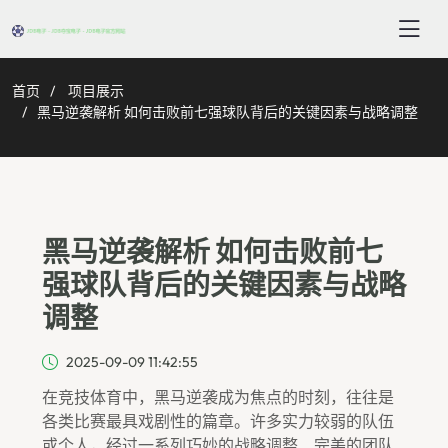
首页
项目展示
黑马逆袭解析 如何击败前七强球队背后的关键因素与战略调整
黑马逆袭解析 如何击败前七
强球队背后的关键因素与战略
调整
2025-09-09 11:42:55
在竞技体育中，黑马逆袭成为焦点的时刻，往往是
各类比赛最具戏剧性的篇章。许多实力较弱的队伍
或个人，经过一系列巧妙的战略调整、完美的团队