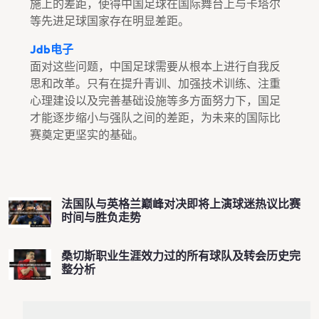
施上的差距，使得中国足球在国际舞台上与卡塔尔
等先进足球国家存在明显差距。
Jdb电子
面对这些问题，中国足球需要从根本上进行自我反
思和改革。只有在提升青训、加强技术训练、注重
心理建设以及完善基础设施等多方面努力下，国足
才能逐步缩小与强队之间的差距，为未来的国际比
赛奠定更坚实的基础。
法国队与英格兰巅峰对决即将上演球迷热议比赛
时间与胜负走势
桑切斯职业生涯效力过的所有球队及转会历史完
整分析