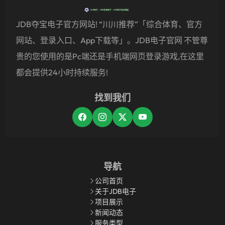
JDB夺宝电子官方网站! “川川推荐”「综合体育、官方
网站、登录入口、app下载等」。JDB电子官网 不管尊
贵的您使用的是pc端还是手机端网页登录游戏,在这里
都会提供24小时持续服务!
找到我们
导航
公司首页
关于JDB电子
项目展示
新闻动态
服务类型