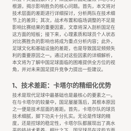
根源，揭示影响胜负的核心问题。首先，本文将对
技术层面的差距进行详细探讨，分析两队在技术细
节上的差异；其次，战术布置和临场调整的不足是
影响比赛结果的重要因素，文章将深入剖析国足在
这方面的短板；接下来，心理素质和球员个人状态
对比赛胜负的影响也将成为重点分析内容；此外，
足球文化和基础设施的差距，也是导致国足频频失
利的重要原因之一。通过对这些因素的详细解析，
本文将为了解中国足球面临的困难提供全方位的视
角，并对未来国足提升竞争力提出一些建议。
1、技术差距：卡塔尔的精细化优势
技术是现代足球中最基础也是最核心的要素之一。
在与卡塔尔的较量中，国足屡屡落后，其根本原因
之一便是技术层面的差距。首先，卡塔尔队的球员
技术细腻，脚下功夫十分扎实。无论是传球的精
度，还是控球的稳定性，卡塔尔队都展现出了高水
平的技战术素养。相比之下，国足球员在这些方面