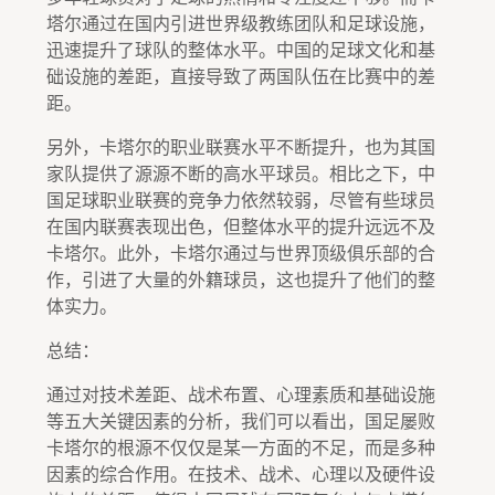
塔尔通过在国内引进世界级教练团队和足球设施，
迅速提升了球队的整体水平。中国的足球文化和基
础设施的差距，直接导致了两国队伍在比赛中的差
距。
另外，卡塔尔的职业联赛水平不断提升，也为其国
家队提供了源源不断的高水平球员。相比之下，中
国足球职业联赛的竞争力依然较弱，尽管有些球员
在国内联赛表现出色，但整体水平的提升远远不及
卡塔尔。此外，卡塔尔通过与世界顶级俱乐部的合
作，引进了大量的外籍球员，这也提升了他们的整
体实力。
总结：
通过对技术差距、战术布置、心理素质和基础设施
等五大关键因素的分析，我们可以看出，国足屡败
卡塔尔的根源不仅仅是某一方面的不足，而是多种
因素的综合作用。在技术、战术、心理以及硬件设