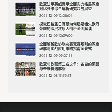
欧冠法甲英超意甲全面实力格局深度
对比多维综合解析研究趋势展望
2025-12-09 12:08:04
探究巴黎圣日耳曼为何屡屡错失欧冠
荣耀的深层次原因剖析全面解读
2025-12-09 10:39:00
全面解析欧协联决赛竞赛规则的深度
理解与实战应用策略指南全景式
2025-12-09 09:07:38
欧冠与欧联第三名之争：各自的荣誉
与未来机遇解析
2025-12-08 13:39:31